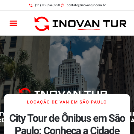
(11) 9 9554-0250
contato@inovantur.com.br
LOCAÇÃO DE VAN EM SÃO PAULO
City Tour de Ônibus em São
Paulo: Conheça a Cidade