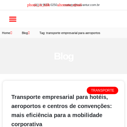
(11) 9 9554-0250
contato@inovantur.com.br
Lista de carros
Home
Blog
Tag: transporte empresarial para aeroportos
Blog
TRANSPORTE
Transporte empresarial para hotéis,
aeroportos e centros de convenções:
mais eficiência para a mobilidade
corporativa