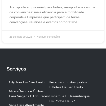
Transporte empresarial para hotéis, aeroportos e centros
de convenções: mais eficiência para a mobilidade
corporativa Empresas que participam de feiras,
convenções, reuniões e eventos corporativos
26 de maio de 2026
Nenhum comentário
Serviços
City Tour Em São Paulo
Receptivo Em Aeroportos
E Hotéis De São Paulo
Micro-Ônibus e Ônibus
Para Viagens E Excursões
Embarque E Desembarque
Em Portos De SP
Vans Para Atendimento