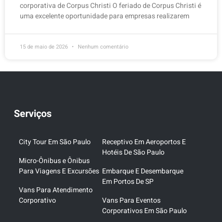
corporativa de Corpus Christi O feriado de Corpus Christi é
uma excelente oportunidade para empresas realizarem
15 de maio de 2026
Nenhum comentário
Serviços
City Tour Em São Paulo
Receptivo Em Aeroportos E
Hotéis De São Paulo
Micro-Ônibus e Ônibus
Para Viagens E Excursões
Embarque E Desembarque
Em Portos De SP
Vans Para Atendimento
Corporativo
Vans Para Eventos
Corporativos Em São Paulo