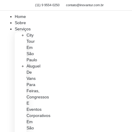
(11) 9 9554-0250
contato@inovantur.com.br
Home
Sobre
Serviços
City
Tour
Em
São
Paulo
Aluguel
De
Vans
Para
Feiras,
Congressos
E
Eventos
Corporativos
Em
São