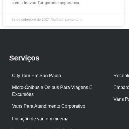
com a Inovan Tur garante segurança,
23 de setembro de 2024
Nenhum comentário
Serviços
City Tour Em São Paulo
Recept
Micro-Ônibus e Ônibus Para Viagens E
Embarq
Excursões
Vans P
Vans Para Atendimento Corporativo
Locação de van em moema