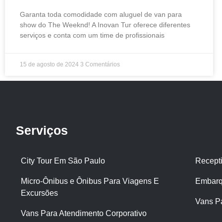
Garanta toda comodidade com aluguel de van para
show do The Weeknd! A Inovan Tur oferece diferentes
serviços e conta com um time de profissionais
15 de agosto de 2024
3 Comentários
Serviços
City Tour Em São Paulo
Recept
Micro-Ônibus e Ônibus Para Viagens E
Embarq
Excursões
Vans P
Vans Para Atendimento Corporativo