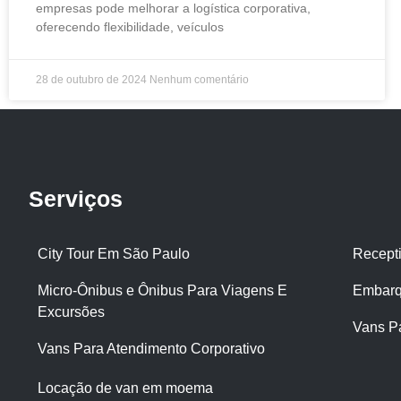
empresas pode melhorar a logística corporativa,
oferecendo flexibilidade, veículos
28 de outubro de 2024
Nenhum comentário
Serviços
City Tour Em São Paulo
Recept
Micro-Ônibus e Ônibus Para Viagens E
Embarq
Excursões
Vans P
Vans Para Atendimento Corporativo
Locação de van em moema