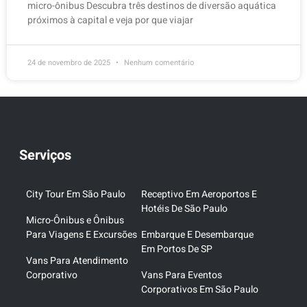
micro-ônibus Descubra três destinos de diversão aquática
próximos à capital e veja por que viajar
24 de novembro de 2025
Nenhum comentário
Serviços
City Tour Em São Paulo
Receptivo Em Aeroportos E
Hotéis De São Paulo
Micro-Ônibus e Ônibus
Para Viagens E Excursões
Embarque E Desembarque
Em Portos De SP
Vans Para Atendimento
Corporativo
Vans Para Eventos
Corporativos Em São Paulo