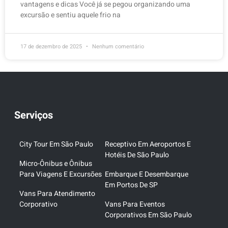
vantagens e dicas Você já se pegou organizando uma
excursão e sentiu aquele frio na
17 de dezembro de 2025
Nenhum comentário
Serviços
City Tour Em São Paulo
Receptivo Em Aeroportos E
Hotéis De São Paulo
Micro-Ônibus e Ônibus
Para Viagens E Excursões
Embarque E Desembarque
Em Portos De SP
Vans Para Atendimento
Corporativo
Vans Para Eventos
Corporativos Em São Paulo