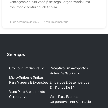
vantagens e dicas Você já se pegou organizando uma
excursão e sentiu aquele frio na
17 de dezembro de 2025
Nenhum comentário
Serviços
City Tour Em São Paulo
Receptivo Em Aeroportos E
Hotéis De São Paulo
Micro-Ônibus e Ônibus
Para Viagens E Excursões
Embarque E Desembarque
Em Portos De SP
Vans Para Atendimento
Corporativo
Vans Para Eventos
Corporativos Em São Paulo