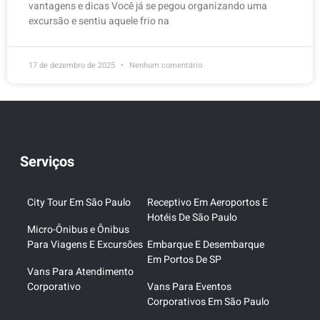
vantagens e dicas Você já se pegou organizando uma
excursão e sentiu aquele frio na
17 de dezembro de 2025
Nenhum comentário
Serviços
City Tour Em São Paulo
Receptivo Em Aeroportos E
Hotéis De São Paulo
Micro-Ônibus e Ônibus
Para Viagens E Excursões
Embarque E Desembarque
Em Portos De SP
Vans Para Atendimento
Corporativo
Vans Para Eventos
Corporativos Em São Paulo