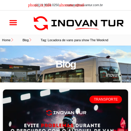
(11) 9 9554-0250
contato@inovantur.com.br
Lista de carros
Home
Blog
Tag: Locadora de vans para show The Weeknd
Blog
TRANSPORTE