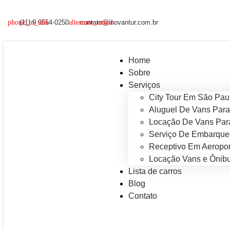
(11) 9 9554-0250
contato@inovantur.com.br
Home
Sobre
Serviços
City Tour Em São Pau
Aluguel De Vans Para
Locação De Vans Para
Serviço De Embarque
Receptivo Em Aeropor
Locação Vans e Ônibu
Lista de carros
Blog
Contato