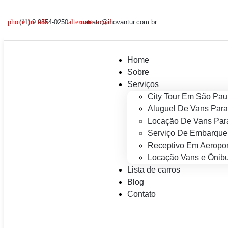
(11) 9 9554-0250
contato@inovantur.com.br
Home
Sobre
Serviços
City Tour Em São Pau
Aluguel De Vans Para
Locação De Vans Para
Serviço De Embarque
Receptivo Em Aeropor
Locação Vans e Ônibu
Lista de carros
Blog
Contato