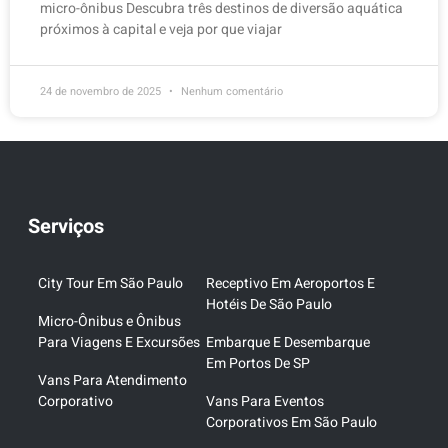
micro-ônibus Descubra três destinos de diversão aquática
próximos à capital e veja por que viajar
24 de novembro de 2025
Nenhum comentário
Serviços
City Tour Em São Paulo
Receptivo Em Aeroportos E
Hotéis De São Paulo
Micro-Ônibus e Ônibus
Para Viagens E Excursões
Embarque E Desembarque
Em Portos De SP
Vans Para Atendimento
Corporativo
Vans Para Eventos
Corporativos Em São Paulo