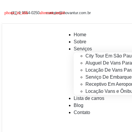
(11) 9 9554-0250
contato@inovantur.com.br
Home
Sobre
Serviços
City Tour Em São Pau
Aluguel De Vans Para
Locação De Vans Para
Serviço De Embarque
Receptivo Em Aeropor
Locação Vans e Ônibu
Lista de carros
Blog
Contato